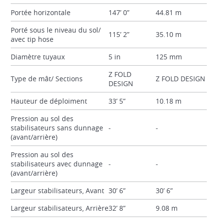
Portée horizontale
147’ 0”
44.81 m
Porté sous le niveau du sol/
115’ 2”
35.10 m
avec tip hose
Diamètre tuyaux
5 in
125 mm
Z FOLD
Type de mât/ Sections
Z FOLD DESIGN
DESIGN
Hauteur de déploiment
33’ 5”
10.18 m
Pression au sol des
stabilisateurs sans dunnage
-
-
(avant/arrière)
Pression au sol des
stabilisateurs avec dunnage
-
-
(avant/arrière)
Largeur stabilisateurs, Avant
30’ 6”
30’ 6”
Largeur stabilisateurs, Arrière
32’ 8”
9.08 m