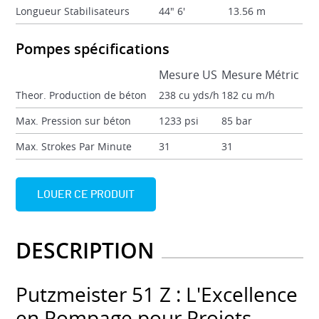
Longueur Stabilisateurs
44" 6'
13.56 m
Pompes spécifications
Mesure US
Mesure Métric
Theor. Production de béton
238 cu yds/h
182 cu m/h
Max. Pression sur béton
1233 psi
85 bar
Max. Strokes Par Minute
31
31
LOUER CE PRODUIT
DESCRIPTION
Putzmeister 51 Z : L'Excellence
en Pompage pour Projets