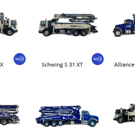
 X
Schwing S 31 XT
Alliance