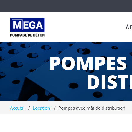
À 
MARCHÉS
POMPES 
VALEURS
DIST
Accueil
Location
Pompes avec mât de distribution