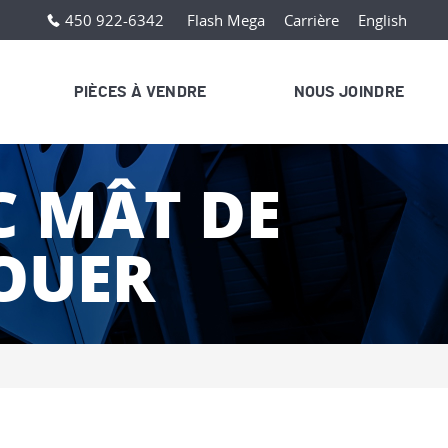
450 922-6342
Flash Mega
Carrière
English
PIÈCES À VENDRE
NOUS JOINDRE
C MÂT DE
LOUER