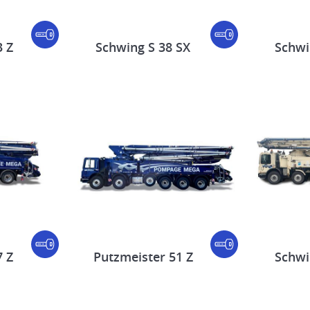
3 Z
Schwing S 38 SX
Schwi
7 Z
Putzmeister 51 Z
Schwi